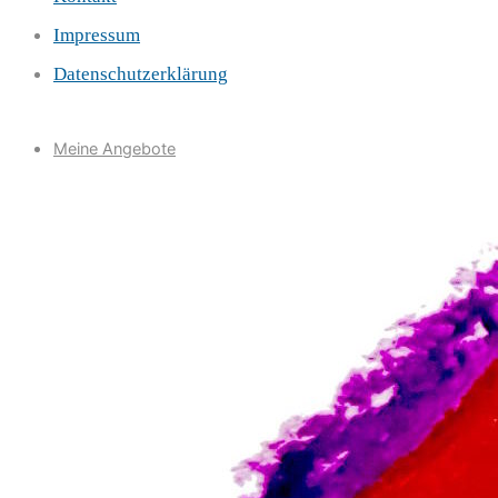
Impressum
Datenschutzerklärung
Meine Angebote
Manuelle Lymphdrainage
Breema-Körperarbeit – die Kunst, präsent zu sein
Kunst-, Kreativ- und Maltherapie
Über mich
Kontakt
Impressum